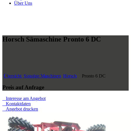
Über Uns
Horsch Sämaschine Pronto 6 DC
Übersicht
Sonstige Maschinen
Horsch
Pronto 6 DC
Preis auf Anfrage
Interesse am Angebot
Kontaktdaten
Angebot drucken